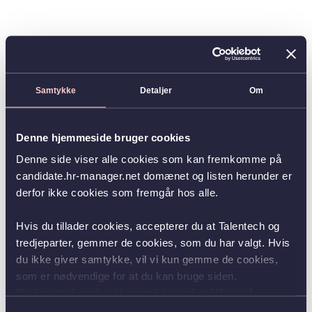
Samtykke
Detaljer
Om
Denne hjemmeside bruger cookies
Denne side viser alle cookies som kan fremkomme på
candidate.hr-manager.net domænet og listen herunder er
derfor ikke cookies som fremgår hos alle.
Hvis du tillader cookies, accepterer du at Talentech og
tredjeparter, gemmer de cookies, som du har valgt. Hvis
du ikke giver samtykke, vil vi kun gemme de cookies,
som er nødvendige for at du kan bruge siden.
Du kan altid ændre dit samtykke ved at klikke på
knappen nederst i venstre hjørne.