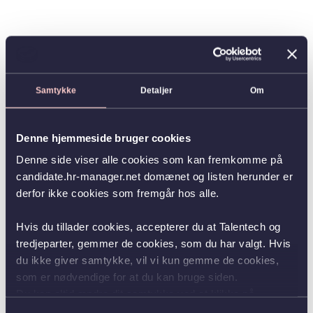
Samtykke
Detaljer
Om
Denne hjemmeside bruger cookies
Denne side viser alle cookies som kan fremkomme på
candidate.hr-manager.net domænet og listen herunder er
derfor ikke cookies som fremgår hos alle.
Hvis du tillader cookies, accepterer du at Talentech og
tredjeparter, gemmer de cookies, som du har valgt. Hvis
du ikke giver samtykke, vil vi kun gemme de cookies,
som er nødvendige for at du kan bruge siden.
Du kan altid ændre dit samtykke ved at klikke på
knappen nederst i venstre hjørne.