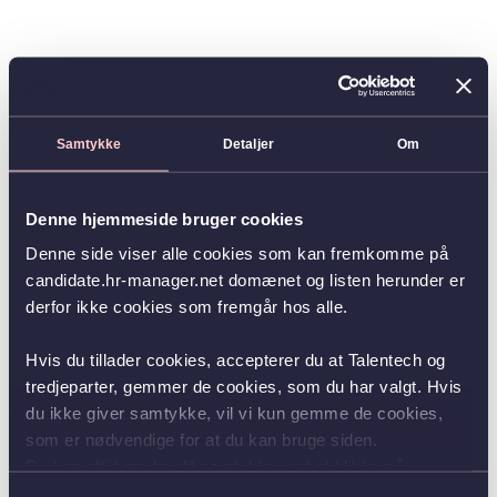
Samtykke
Detaljer
Om
Denne hjemmeside bruger cookies
Denne side viser alle cookies som kan fremkomme på
candidate.hr-manager.net domænet og listen herunder er
derfor ikke cookies som fremgår hos alle.
Hvis du tillader cookies, accepterer du at Talentech og
tredjeparter, gemmer de cookies, som du har valgt. Hvis
du ikke giver samtykke, vil vi kun gemme de cookies,
som er nødvendige for at du kan bruge siden.
Du kan altid ændre dit samtykke ved at klikke på
knappen nederst i venstre hjørne.