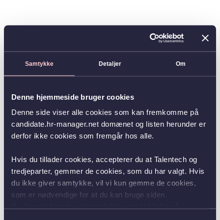
Samtykke
Detaljer
Om
Denne hjemmeside bruger cookies
Denne side viser alle cookies som kan fremkomme på
candidate.hr-manager.net domænet og listen herunder er
derfor ikke cookies som fremgår hos alle.
Hvis du tillader cookies, accepterer du at Talentech og
tredjeparter, gemmer de cookies, som du har valgt. Hvis
du ikke giver samtykke, vil vi kun gemme de cookies,
som er nødvendige for at du kan bruge siden.
Du kan altid ændre dit samtykke ved at klikke på
knappen nederst i venstre hjørne.