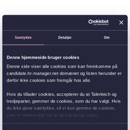
Samtykke
Detaljer
Om
Denne hjemmeside bruger cookies
Denne side viser alle cookies som kan fremkomme på
candidate.hr-manager.net domænet og listen herunder er
derfor ikke cookies som fremgår hos alle.
Hvis du tillader cookies, accepterer du at Talentech og
tredjeparter, gemmer de cookies, som du har valgt. Hvis
du ikke giver samtykke, vil vi kun gemme de cookies,
som er nødvendige for at du kan bruge siden.
Du kan altid ændre dit samtykke ved at klikke på
knappen nederst i venstre hjørne.