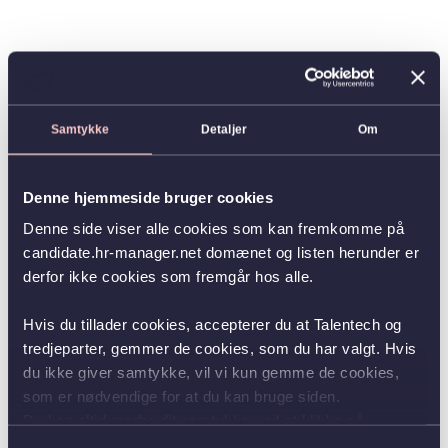
Samtykke
Detaljer
Om
Denne hjemmeside bruger cookies
Denne side viser alle cookies som kan fremkomme på
candidate.hr-manager.net domænet og listen herunder er
derfor ikke cookies som fremgår hos alle.
Hvis du tillader cookies, accepterer du at Talentech og
tredjeparter, gemmer de cookies, som du har valgt. Hvis
du ikke giver samtykke, vil vi kun gemme de cookies,
som er nødvendige for at du kan bruge siden.
Du kan altid ændre dit samtykke ved at klikke på
knappen nederst i venstre hjørne.