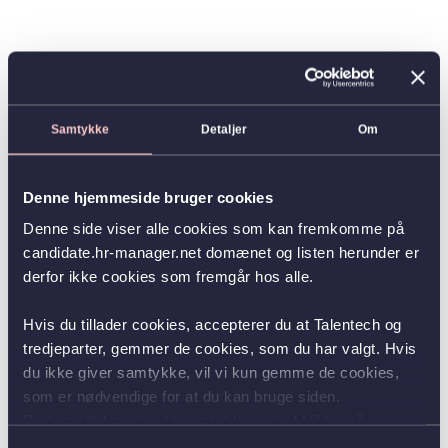
Samtykke
Detaljer
Om
Denne hjemmeside bruger cookies
Denne side viser alle cookies som kan fremkomme på
candidate.hr-manager.net domænet og listen herunder er
derfor ikke cookies som fremgår hos alle.
Hvis du tillader cookies, accepterer du at Talentech og
tredjeparter, gemmer de cookies, som du har valgt. Hvis
du ikke giver samtykke, vil vi kun gemme de cookies,
som er nødvendige for at du kan bruge siden.
Du kan altid ændre dit samtykke ved at klikke på
knappen nederst i venstre hjørne.