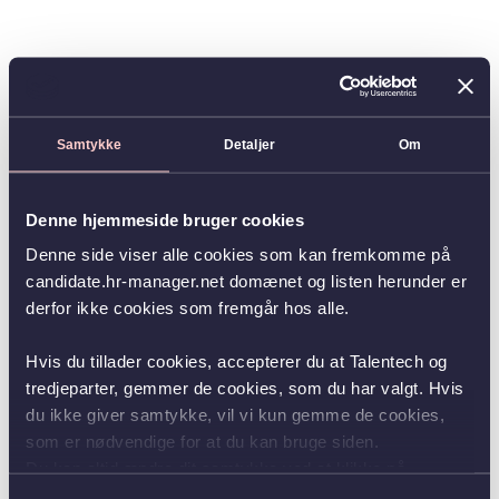
Samtykke
Detaljer
Om
Denne hjemmeside bruger cookies
Denne side viser alle cookies som kan fremkomme på
candidate.hr-manager.net domænet og listen herunder er
derfor ikke cookies som fremgår hos alle.
Hvis du tillader cookies, accepterer du at Talentech og
tredjeparter, gemmer de cookies, som du har valgt. Hvis
du ikke giver samtykke, vil vi kun gemme de cookies,
som er nødvendige for at du kan bruge siden.
Du kan altid ændre dit samtykke ved at klikke på
knappen nederst i venstre hjørne.