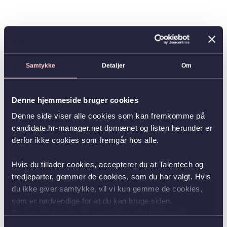
Samtykke
Detaljer
Om
Denne hjemmeside bruger cookies
Denne side viser alle cookies som kan fremkomme på
candidate.hr-manager.net domænet og listen herunder er
derfor ikke cookies som fremgår hos alle.
Hvis du tillader cookies, accepterer du at Talentech og
tredjeparter, gemmer de cookies, som du har valgt. Hvis
du ikke giver samtykke, vil vi kun gemme de cookies,
som er nødvendige for at du kan bruge siden.
Du kan altid ændre dit samtykke ved at klikke på
knappen nederst i venstre hjørne.