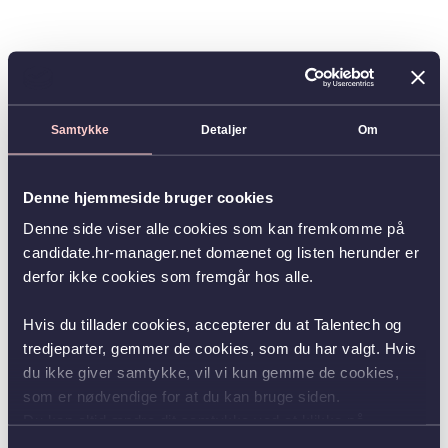
Samtykke
Detaljer
Om
Denne hjemmeside bruger cookies
Denne side viser alle cookies som kan fremkomme på
candidate.hr-manager.net domænet og listen herunder er
derfor ikke cookies som fremgår hos alle.
Hvis du tillader cookies, accepterer du at Talentech og
tredjeparter, gemmer de cookies, som du har valgt. Hvis
du ikke giver samtykke, vil vi kun gemme de cookies,
som er nødvendige for at du kan bruge siden.
Du kan altid ændre dit samtykke ved at klikke på
knappen nederst i venstre hjørne.