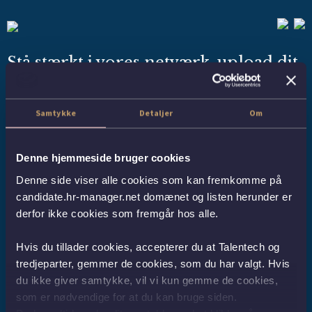
Stå stærkt i vores netværk, upload dit
CV
Samtykke
Detaljer
Om
Hos
Bencke & Partners
besætter vi mange stillinger gennem vores stærke netværk og
kandidatdatabase, ofte uden at stillingerne bliver slået op offentligt eller som led i diskrete,
Denne hjemmeside bruger cookies
anonyme rekrutteringsprocesser.
Denne side viser alle cookies som kan fremkomme på
Ønsker du at blive taget i betragtning til spændende karrieremuligheder, både nu og i
fremtiden, opfordrer vi dig til at uploade dit CV i dag.
candidate.hr-manager.net domænet og listen herunder er
derfor ikke cookies som fremgår hos alle.
Hvis du tillader cookies, accepterer du at Talentech og
Bencke & Partners er en rekrutterings- og searchvirksomhed med mere end 17 års erfaring
tredjeparter, gemmer de cookies, som du har valgt. Hvis
indenfor servicering af HR-ydelser til danske og internationale virksomheder. Vi
specialiserer os i rekruttering og headhunting til områderne økonomi og salg.
du ikke giver samtykke, vil vi kun gemme de cookies,
som er nødvendige for at du kan bruge siden.
Vi tager ansvar for hele processen, som er 100% kvalitetssikret. Vi ved, hvad der skal til for at
komme i mål med en rekrutteringsopgave. Vi har det fornødne netværk og hos Bencke &