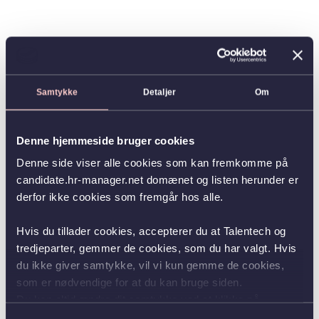
Samtykke
Detaljer
Om
Denne hjemmeside bruger cookies
Denne side viser alle cookies som kan fremkomme på
candidate.hr-manager.net domænet og listen herunder er
derfor ikke cookies som fremgår hos alle.
Hvis du tillader cookies, accepterer du at Talentech og
tredjeparter, gemmer de cookies, som du har valgt. Hvis
du ikke giver samtykke, vil vi kun gemme de cookies,
som er nødvendige for at du kan bruge siden.
Du kan altid ændre dit samtykke ved at klikke på
knappen nederst i venstre hjørne.