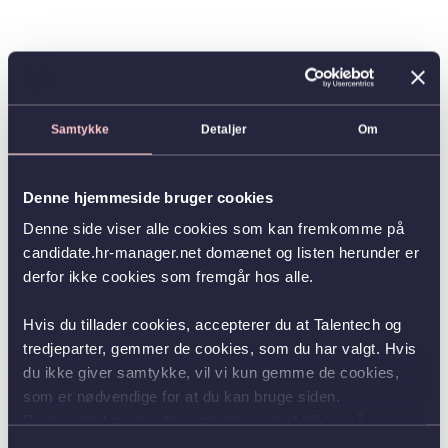
Samtykke
Detaljer
Om
Denne hjemmeside bruger cookies
Denne side viser alle cookies som kan fremkomme på
candidate.hr-manager.net domænet og listen herunder er
derfor ikke cookies som fremgår hos alle.
Hvis du tillader cookies, accepterer du at Talentech og
tredjeparter, gemmer de cookies, som du har valgt. Hvis
du ikke giver samtykke, vil vi kun gemme de cookies,
som er nødvendige for at du kan bruge siden.
Du kan altid ændre dit samtykke ved at klikke på
knappen nederst i venstre hjørne.