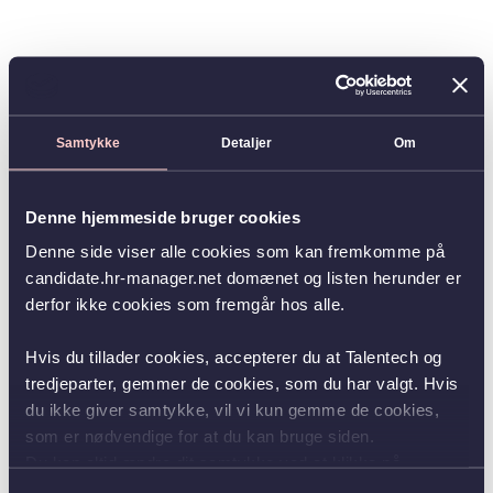
Samtykke
Detaljer
Om
Denne hjemmeside bruger cookies
Denne side viser alle cookies som kan fremkomme på
candidate.hr-manager.net domænet og listen herunder er
derfor ikke cookies som fremgår hos alle.
Hvis du tillader cookies, accepterer du at Talentech og
tredjeparter, gemmer de cookies, som du har valgt. Hvis
du ikke giver samtykke, vil vi kun gemme de cookies,
som er nødvendige for at du kan bruge siden.
Du kan altid ændre dit samtykke ved at klikke på
knappen nederst i venstre hjørne.