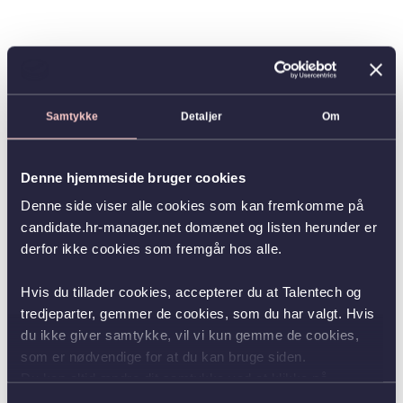
Samtykke
Detaljer
Om
Denne hjemmeside bruger cookies
Denne side viser alle cookies som kan fremkomme på
candidate.hr-manager.net domænet og listen herunder er
derfor ikke cookies som fremgår hos alle.
Hvis du tillader cookies, accepterer du at Talentech og
tredjeparter, gemmer de cookies, som du har valgt. Hvis
du ikke giver samtykke, vil vi kun gemme de cookies,
som er nødvendige for at du kan bruge siden.
Du kan altid ændre dit samtykke ved at klikke på
knappen nederst i venstre hjørne.