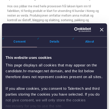
Hos oss jobbar me med heile prosessen frå laksen kjem inn til
fabrikken, til ferdig produkt er klart for utsending til kundar i Noreg og
resten av verda. Produksjonen omfattar mellom anna mottak og
kontroll av råstoff, bløgging og slakting, sortering, pakking og
palletering.
Som lærling i sjømatproduksjonsfaget får du vera tett på den daglege
drifta og læra korleis moderne sjømatproduksjon fungerer i praksis.
Consent
Details
About
Du vil få opplæring og erfaring innan:
Mottak, handtering og kontroll av råstoff
Produksjon og foredling av sjømat
This website uses cookies
Sortering, pakking og klargjering for utsending
This page displays all cookies that may appear on the
Trygg mat, hygiene og kvalitetskrav
candidate.hr-manager.net domain, and the list below
Bruk og vedlikehald av maskiner, reiskapar og utstyr
Rutinar for HMS og orden i produksjonen
therefore does not represent cookies present on all sites.
Arbeidskvardagen er variert og går føre seg i eit travelt, men trygt og
strukturert produksjonsmiljø. Du jobbar saman med erfarne kollegaer
If you allow cookies, you consent to Talentech and third
som sørgjer for god opplæring og oppfølging gjennom heile læretida.
parties storing the cookies you have selected. If you do
Me ser etter deg som er:
not give consent, we will only store the cookies
necessary for you to use the site.
Motivert og lærevillig