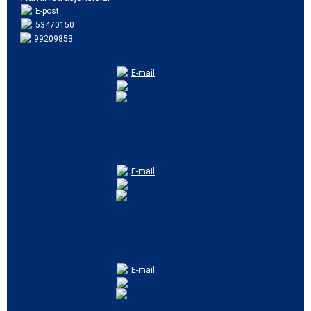
E-post
53470150
99209853
E-mail
E-mail
E-mail