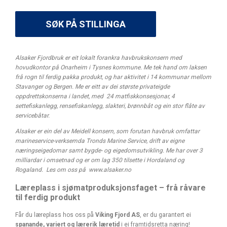
Alsaker Fjordbruk er eit lokalt forankra havbrukskonsern med
hovudkontor på Onarheim i Tysnes kommune. Me tek hand om laksen
frå rogn til ferdig pakka produkt, og har aktivitet i 14 kommunar mellom
Stavanger og Bergen. Me er eitt av dei største privateigde
oppdrettskonserna i landet, med 24 matfiskkonsesjonar, 4
settefiskanlegg, rensefiskanlegg, slakteri, brønnbåt og ein stor flåte av
servicebåtar.
Alsaker er ein del av Meidell konsern, som forutan havbruk omfattar
marineservice-verksemda Tronds Marine Service, drift av eigne
næringseigedomar samt bygde- og eigedomsutvikling. Me har over 3
milliardar i omsetnad og er om lag 350 tilsette i Hordaland og
Rogaland. Les om oss på www.alsaker.no
Læreplass i sjømatproduksjonsfaget – frå råvare
til ferdig produkt
Får du læreplass hos oss på
Viking Fjord AS
, er du garantert ei
spanande, variert og lærerik læretid
i ei framtidsretta næring!