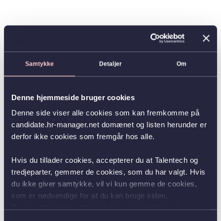
Samtykke
Detaljer
Om
Denne hjemmeside bruger cookies
Denne side viser alle cookies som kan fremkomme på
candidate.hr-manager.net domænet og listen herunder er
derfor ikke cookies som fremgår hos alle.
Hvis du tillader cookies, accepterer du at Talentech og
tredjeparter, gemmer de cookies, som du har valgt. Hvis
du ikke giver samtykke, vil vi kun gemme de cookies,
som er nødvendige for at du kan bruge siden.
Du kan altid ændre dit samtykke ved at klikke på
knappen nederst i venstre hjørne.