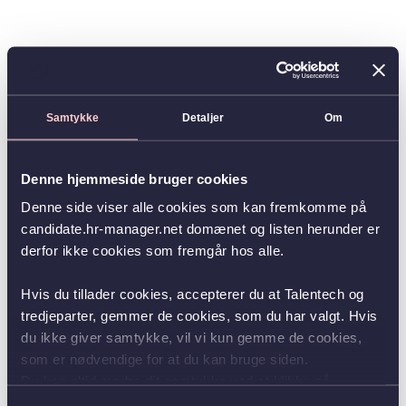
Samtykke
Detaljer
Om
Denne hjemmeside bruger cookies
Denne side viser alle cookies som kan fremkomme på
candidate.hr-manager.net domænet og listen herunder er
derfor ikke cookies som fremgår hos alle.
Hvis du tillader cookies, accepterer du at Talentech og
tredjeparter, gemmer de cookies, som du har valgt. Hvis
du ikke giver samtykke, vil vi kun gemme de cookies,
som er nødvendige for at du kan bruge siden.
Du kan altid ændre dit samtykke ved at klikke på
knappen nederst i venstre hjørne.