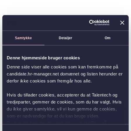
Samtykke
Detaljer
Om
Denne hjemmeside bruger cookies
Denne side viser alle cookies som kan fremkomme på
candidate.hr-manager.net domænet og listen herunder er
derfor ikke cookies som fremgår hos alle.
Hvis du tillader cookies, accepterer du at Talentech og
tredjeparter, gemmer de cookies, som du har valgt. Hvis
du ikke giver samtykke, vil vi kun gemme de cookies,
som er nødvendige for at du kan bruge siden.
Du kan altid ændre dit samtykke ved at klikke på
knappen nederst i venstre hjørne.