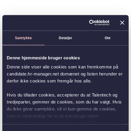
Samtykke
Detaljer
Om
Denne hjemmeside bruger cookies
Denne side viser alle cookies som kan fremkomme på
candidate.hr-manager.net domænet og listen herunder er
derfor ikke cookies som fremgår hos alle.
Hvis du tillader cookies, accepterer du at Talentech og
tredjeparter, gemmer de cookies, som du har valgt. Hvis
du ikke giver samtykke, vil vi kun gemme de cookies,
som er nødvendige for at du kan bruge siden.
Du kan altid ændre dit samtykke ved at klikke på
knappen nederst i venstre hjørne.