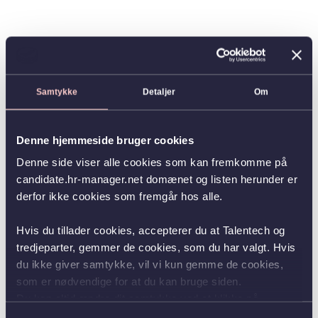
Samtykke
Detaljer
Om
Denne hjemmeside bruger cookies
Denne side viser alle cookies som kan fremkomme på
candidate.hr-manager.net domænet og listen herunder er
derfor ikke cookies som fremgår hos alle.
Hvis du tillader cookies, accepterer du at Talentech og
tredjeparter, gemmer de cookies, som du har valgt. Hvis
du ikke giver samtykke, vil vi kun gemme de cookies,
som er nødvendige for at du kan bruge siden.
Du kan altid ændre dit samtykke ved at klikke på
knappen nederst i venstre hjørne.