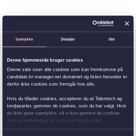
Samtykke
Detaljer
Om
Denne hjemmeside bruger cookies
Denne side viser alle cookies som kan fremkomme på
candidate.hr-manager.net domænet og listen herunder er
derfor ikke cookies som fremgår hos alle.
Hvis du tillader cookies, accepterer du at Talentech og
tredjeparter, gemmer de cookies, som du har valgt. Hvis
du ikke giver samtykke, vil vi kun gemme de cookies,
som er nødvendige for at du kan bruge siden.
Du kan altid ændre dit samtykke ved at klikke på
knappen nederst i venstre hjørne.