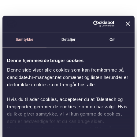
Samtykke
Detaljer
Om
Denne hjemmeside bruger cookies
Denne side viser alle cookies som kan fremkomme på
candidate.hr-manager.net domænet og listen herunder er
derfor ikke cookies som fremgår hos alle.
Hvis du tillader cookies, accepterer du at Talentech og
tredjeparter, gemmer de cookies, som du har valgt. Hvis
du ikke giver samtykke, vil vi kun gemme de cookies,
som er nødvendige for at du kan bruge siden.
Du kan altid ændre dit samtykke ved at klikke på
knappen nederst i venstre hjørne.