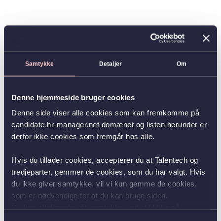
Samtykke
Detaljer
Om
Denne hjemmeside bruger cookies
Denne side viser alle cookies som kan fremkomme på
candidate.hr-manager.net domænet og listen herunder er
derfor ikke cookies som fremgår hos alle.
Hvis du tillader cookies, accepterer du at Talentech og
tredjeparter, gemmer de cookies, som du har valgt. Hvis
du ikke giver samtykke, vil vi kun gemme de cookies,
som er nødvendige for at du kan bruge siden.
Du kan altid ændre dit samtykke ved at klikke på
knappen nederst i venstre hjørne.