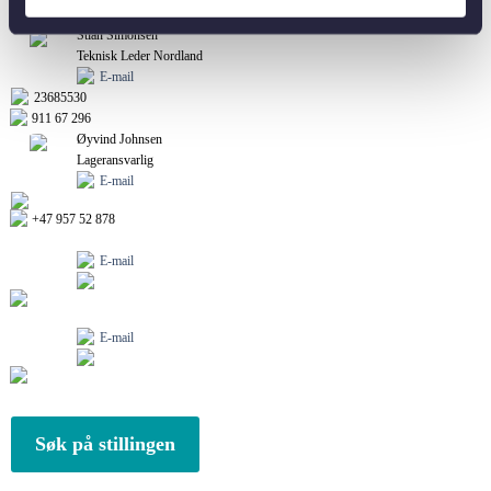
Contact
Stian Simonsen
Teknisk Leder Nordland
E-mail
23685530
911 67 296
Øyvind Johnsen
Lageransvarlig
E-mail
+47 957 52 878
E-mail
E-mail