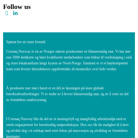
Follow us
Sjømat for en sunn fremtid
Cermaq Norway er en av Norges største produsenter av klimavennlig mat. Vi har mer
enn 1000 dedikerte og høyt kvalifiserte medarbeidere som bidrar til verdiskaping i små
og store lokalsamfunn langs kysten av Nord-Norge. Sammen er vi et høykompetent
team som leverer førsteklasses oppdrettslaks til mennesker over hele verden.
Å produsere mer mat i havet er en del av løsningen på store globale
bærekraftsutfordringer. Vi er stolte av å levere klimavennlig mat, og av å være en del
av fremtidens matforsyning.
I Cermaq Norway blir du del av et meningsfylt og mangfoldig arbeidsmiljø med et
sterkt engasjement for bærekraftig matproduksjon. Hos oss får du mulighet til å lære
og utvikle deg i et selskap med stort fokus på innovasjon og utvikling av fremtidens
løsninger.