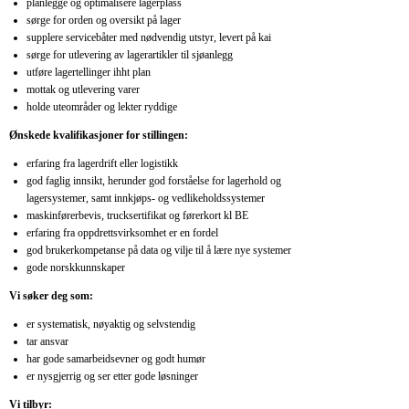
planlegge og optimalisere lagerplass
sørge for orden og oversikt på lager
supplere servicebåter med nødvendig utstyr, levert på kai
sørge for utlevering av lagerartikler til sjøanlegg
utføre lagertellinger ihht plan
mottak og utlevering varer
holde uteområder og lekter ryddige
Ønskede kvalifikasjoner for stillingen:
erfaring fra lagerdrift eller logistikk
god faglig innsikt, herunder god forståelse for lagerhold og
lagersystemer, samt innkjøps- og vedlikeholdssystemer
maskinførerbevis, trucksertifikat og førerkort kl BE
erfaring fra oppdrettsvirksomhet er en fordel
god brukerkompetanse på data og vilje til å lære nye systemer
gode norskkunnskaper
Vi søker deg som:
er systematisk, nøyaktig og selvstendig
tar ansvar
har gode samarbeidsevner og godt humør
er nysgjerrig og ser etter gode løsninger
Vi tilbyr: