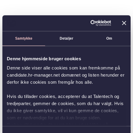
Samtykke
Detaljer
Om
Denne hjemmeside bruger cookies
Denne side viser alle cookies som kan fremkomme på
candidate.hr-manager.net domænet og listen herunder er
derfor ikke cookies som fremgår hos alle.
Hvis du tillader cookies, accepterer du at Talentech og
tredjeparter, gemmer de cookies, som du har valgt. Hvis
du ikke giver samtykke, vil vi kun gemme de cookies,
som er nødvendige for at du kan bruge siden.
Du kan altid ændre dit samtykke ved at klikke på
knappen nederst i venstre hjørne.