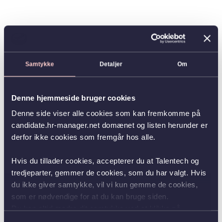
Samtykke
Detaljer
Om
Denne hjemmeside bruger cookies
Denne side viser alle cookies som kan fremkomme på
candidate.hr-manager.net domænet og listen herunder er
derfor ikke cookies som fremgår hos alle.
Hvis du tillader cookies, accepterer du at Talentech og
tredjeparter, gemmer de cookies, som du har valgt. Hvis
du ikke giver samtykke, vil vi kun gemme de cookies,
som er nødvendige for at du kan bruge siden.
Du kan altid ændre dit samtykke ved at klikke på
knappen nederst i venstre hjørne.