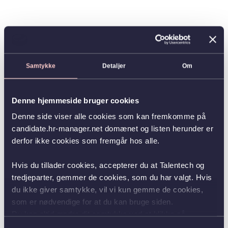
Samtykke
Detaljer
Om
Denne hjemmeside bruger cookies
Denne side viser alle cookies som kan fremkomme på
candidate.hr-manager.net domænet og listen herunder er
derfor ikke cookies som fremgår hos alle.
Hvis du tillader cookies, accepterer du at Talentech og
tredjeparter, gemmer de cookies, som du har valgt. Hvis
du ikke giver samtykke, vil vi kun gemme de cookies,
som er nødvendige for at du kan bruge siden.
Du kan altid ændre dit samtykke ved at klikke på
knappen nederst i venstre hjørne.