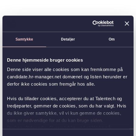
Samtykke
Detaljer
Om
Denne hjemmeside bruger cookies
Denne side viser alle cookies som kan fremkomme på
candidate.hr-manager.net domænet og listen herunder er
derfor ikke cookies som fremgår hos alle.
Hvis du tillader cookies, accepterer du at Talentech og
tredjeparter, gemmer de cookies, som du har valgt. Hvis
du ikke giver samtykke, vil vi kun gemme de cookies,
som er nødvendige for at du kan bruge siden.
Du kan altid ændre dit samtykke ved at klikke på
knappen nederst i venstre hjørne.