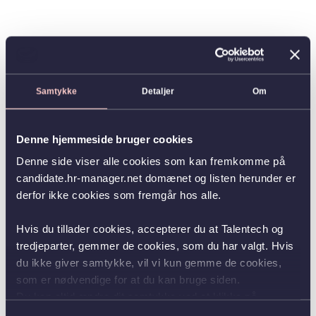
Samtykke
Detaljer
Om
Denne hjemmeside bruger cookies
Denne side viser alle cookies som kan fremkomme på
candidate.hr-manager.net domænet og listen herunder er
derfor ikke cookies som fremgår hos alle.
Hvis du tillader cookies, accepterer du at Talentech og
tredjeparter, gemmer de cookies, som du har valgt. Hvis
du ikke giver samtykke, vil vi kun gemme de cookies,
som er nødvendige for at du kan bruge siden.
Du kan altid ændre dit samtykke ved at klikke på
knappen nederst i venstre hjørne.