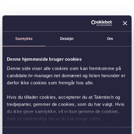
Samtykke
Detaljer
Om
Denne hjemmeside bruger cookies
Denne side viser alle cookies som kan fremkomme på
candidate.hr-manager.net domænet og listen herunder er
derfor ikke cookies som fremgår hos alle.
Hvis du tillader cookies, accepterer du at Talentech og
tredjeparter, gemmer de cookies, som du har valgt. Hvis
du ikke giver samtykke, vil vi kun gemme de cookies,
som er nødvendige for at du kan bruge siden.
Du kan altid ændre dit samtykke ved at klikke på
knappen nederst i venstre hjørne.