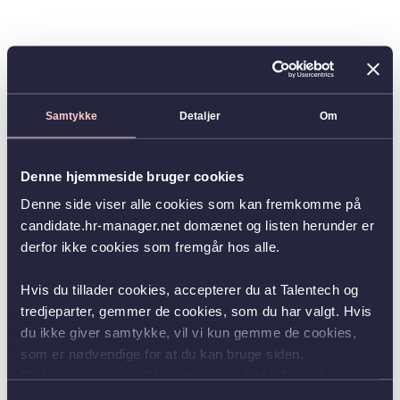
Samtykke
Detaljer
Om
Denne hjemmeside bruger cookies
Denne side viser alle cookies som kan fremkomme på
candidate.hr-manager.net domænet og listen herunder er
derfor ikke cookies som fremgår hos alle.
Hvis du tillader cookies, accepterer du at Talentech og
tredjeparter, gemmer de cookies, som du har valgt. Hvis
du ikke giver samtykke, vil vi kun gemme de cookies,
som er nødvendige for at du kan bruge siden.
Du kan altid ændre dit samtykke ved at klikke på
knappen nederst i venstre hjørne.