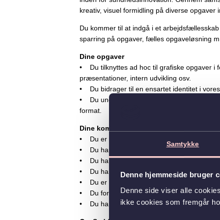
kreativ, visuel formidling på diverse opgaver 
Du kommer til at indgå i et arbejdsfællesskab
sparring på opgaver, fælles opgaveløsning m.
Dine opgaver
• Du tilknyttes ad hoc til grafiske opgaver 
præsentationer, intern udvikling osv.
• Du bidrager til en ensartet identitet i vores
• Du understøtter vores projektledere i at fo
format.
Dine kompetencer
• Du er i gang med en uddannelse inden for 
Samtykke
• Du har indgående kendskab til programmern
• Du har erfaring med at arbejde i PowerPo
• Du har kendskab til, hvad der udgør en vis
Denne hjemmeside bruger c
• Du er initiativrig og brænder for at skabe 
Denne side viser alle cooki
• Du formår at forenkle komplekse budskaber
ikke cookies som fremgår hos
• Du har gode samarbejdsevner, da mange af