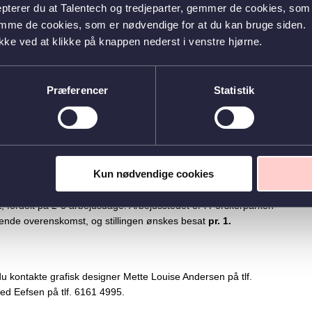
epterer du at Talentech og tredjeparter, gemmer de cookies, som 
ktion i Region Syddanmark, der arbejder med innovation fra
emme de cookies, som er nødvendige for at du kan bruge siden.
er til fremtidens sundhedsvæsen og understøtter regionens
kke ved at klikke på knappen nederst i venstre hjørne.
eres ydelser og services, som svar på nuværende og fremtidige
a. 70 medarbejdere med forskellige specialistkompetencer. Du
Præferencer
Statistik
ntermedhjælper i grafisk design fortæller om, hvordan en
.com/qplayer/index.html?
ediaId=4664ca86-402f-4ee4-a3db-
9-84ee-c3de3439bfc9
. Du kan læse mere om Syddansk
dsinnovation.dk
.
Kun nødvendige cookies
gt, fordelt på 2-3 arbejdsdage. Arbejdsstedet er i Forskerparken
dende overenskomst, og stillingen ønskes besat
pr. 1.
du kontakte grafisk designer Mette Louise Andersen på tlf.
ed Eefsen på tlf. 6161 4995.