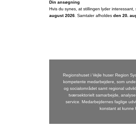
Din ansøgning
Hvis du synes, at stillingen lyder interessant
august 2026
. Samtaler afholdes
den 20. au
Regionshuset i Vejle huser Region Sy
kompetente medarbejdere, som understø
og socialområdet samt regional udvikl
tværsektorielt samarbejde, analyser
service. Medarbejdernes faglige udvi
konstant at kunne 