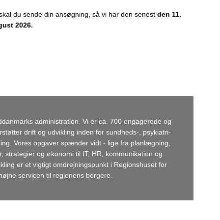
, skal du sende din ansøgning, så vi har den senest
den 11.
gust 2026.
ddanmarks administration. Vi er ca. 700 engagerede og
tter drift og udvikling inden for sundheds-, psykiatri-
ing. Vores opgaver spænder vidt - lige fra planlægning,
, strategier og økonomi til IT, HR, kommunikation og
kling er et vigtigt omdrejningspunkt i Regionshuset for
højne servicen til regionens borgere.