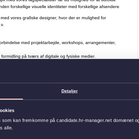
inden forskellige visuelle identiteter med forskellige afsendere.
 med vores grafiske designer, hvor der er mulighed for
v.
i forbindelse med projektarbejde, workshops, arrangementer,
 formidling på tværs af digitale og fysiske medier.
rmidle/kommunikere budskaber i et lettilgængeligt og visuelt
grafisk design, visuel kommunikation eller lignende.
Detaljer
e InDesign, Photoshop, Illustrator og lignende.
int og Word og evt. med at udarbejde designskabeloner heri.
uel identitet og kan veksle mellem forskellige designguides.
ookies
kvalitet og sammenhæng i vores visuelle udtryk.
es som kan fremkomme på candidate.hr-manager.net domænet og l
 ved hjælp af visuelle virkemidler.
 alle.
 dine opgaver kræver tæt sparring med kolleger.