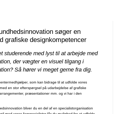
undhedsinnovation søger en
d grafiske designkompetencer
et studerende med lyst til at arbejde med
tion, der vægter en visuel tilgang i
ion? Så hører vi meget gerne fra dig.
ntermedhjælper, som kan bidrage til at udfolde vores
nu med en stor efterspørgsel på udarbejdelse af grafiske
s, arrangementer, præsentationer mm. og vi har i den
innovation bliver du en del af en specialistorganisation
l med vores fagspecialister får du mulighed for at udfolde