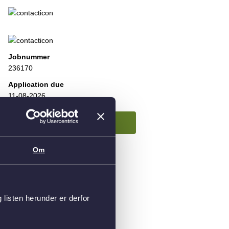
Jobnummer
236170
Application due
11-08-2026
Om
Læs mere om arbejdspladsen
Se flere ledige stillinger
Follow us
isten herunder er derfor
Share/Print