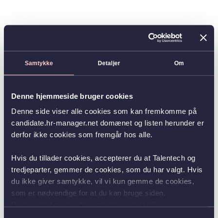
Samtykke
Detaljer
Om
Denne hjemmeside bruger cookies
Denne side viser alle cookies som kan fremkomme på
candidate.hr-manager.net domænet og listen herunder er
derfor ikke cookies som fremgår hos alle.
Hvis du tillader cookies, accepterer du at Talentech og
tredjeparter, gemmer de cookies, som du har valgt. Hvis
du ikke giver samtykke, vil vi kun gemme de cookies,
som er nødvendige for at du kan bruge siden.
Du kan altid ændre dit samtykke ved at klikke på
knappen nederst i venstre hjørne.