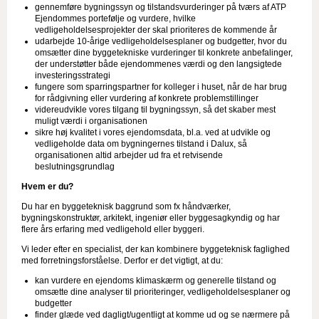
gennemføre bygningssyn og tilstandsvurderinger på tværs af ATP
Ejendommes portefølje og vurdere, hvilke
vedligeholdelsesprojekter der skal prioriteres de kommende år
udarbejde 10-årige vedligeholdelsesplaner og budgetter, hvor du
omsætter dine byggetekniske vurderinger til konkrete anbefalinger,
der understøtter både ejendommenes værdi og den langsigtede
investeringsstrategi
fungere som sparringspartner for kolleger i huset, når de har brug
for rådgivning eller vurdering af konkrete problemstillinger
videreudvikle vores tilgang til bygningssyn, så det skaber mest
muligt værdi i organisationen
sikre høj kvalitet i vores ejendomsdata, bl.a. ved at udvikle og
vedligeholde data om bygningernes tilstand i Dalux, så
organisationen altid arbejder ud fra et retvisende
beslutningsgrundlag
Hvem er du?
Du har en byggeteknisk baggrund som fx håndværker,
bygningskonstruktør, arkitekt, ingeniør eller byggesagkyndig og har
flere års erfaring med vedligehold eller byggeri.
Vi leder efter en specialist, der kan kombinere byggeteknisk faglighed
med forretningsforståelse. Derfor er det vigtigt, at du:
kan vurdere en ejendoms klimaskærm og generelle tilstand og
omsætte dine analyser til prioriteringer, vedligeholdelsesplaner og
budgetter
finder glæde ved dagligt/ugentligt at komme ud og se nærmere på