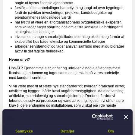
nogle af byens flotteste ejendomme
forstår
, at dine anbefalinger har betydning langt ud over bygningen,
fordi de påvirker investeringer, projekter, kundebudgetter og
ejendommenes langsigtede værdi
har lyst til at være en af organisationens byggetekniske eksperter,
som kolleger søger sparring hos om alt fra konkrete udfordringer til
strategiske beslutninger
trives med mange samarbejdsflader internt og eksternt og formår at
skabe tillid hos både tekniske og kommercielle kolleger
arbejder selvstændigt og tager ansvar, samtidig med at du bidrager
aktivt til det faglige fællesskab.
Hvem er vi?
Hos ATP Ejendomme ejer, drifter og udvikler vi nogle af landets mest
ikoniske ejendomme og tager sammen ejerskab på vores portefølje
med kunden i centrum.
Vi vil være med til at sætte nye standarder for, hvordan branchen drifter,
udvikler og bygger - både hvad angår bæredygtighed, dataindsamling,
arkitektur, materialevalg og samarbejdsformer. Derfor udfordrer vi
løbende os selv på processer og vanetænkning, ligesom vi stiller store
krav til de ejendomme og installationer, som vi skal eje i de næste
mange år.
Du bliver en del af Kompetencecenteret, hvor vi er omkring 10
specialister med baggrund som ingeniører, konstruktører og teknikere.
Samtykke
Detaljer
Om
Vi fungerer som ATP Ejendommes interne eksperter inden for