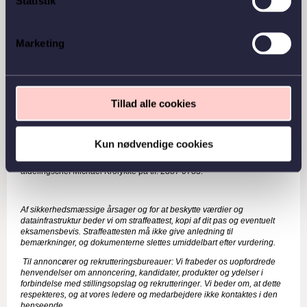
Statistik
vores system, får du mulighed for kort at beskrive din motivation for at
søge stillingen.
I ATP Ejendomme arbejder vi for en fair rekrutteringsproces, og derfor
Marketing
beder vi dig om ikke at vedhæfte billede i dit CV eller angive din alder,
når du søger.
Vi ansætter på baggrund af kompetencer og potentiale og opfordrer
alle til at søge stillingen – uanset køn og kønsidentitet, etnicitet,
national, social og kulturel baggrund, religion eller tro, seksuel
Tillad alle cookies
orientering, funktionsnedsættelse og alder.
Vi behandler henvendelser løbende. Du kan læse mere om
rekrutteringsforløbet her:
https://www.atp.dk/rekrutteringsforloeb-i-atp
Kun nødvendige cookies
Har du spørgsmål til stillingen, er du velkommen til at kontakte
afdelingschef Michael Krolykke på tlf. 2887 0783.
Af sikkerhedsmæssige årsager og for at beskytte værdier og
datainfrastruktur beder vi om straffeattest, kopi af dit pas og eventuelt
eksamensbevis. Straffeattesten må ikke give anledning til
bemærkninger, og dokumenterne slettes umiddelbart efter vurdering.
Til annoncører og rekrutteringsbureauer: Vi frabeder os uopfordrede
henvendelser om annoncering, kandidater, produkter og ydelser i
forbindelse med stillingsopslag og rekrutteringer. Vi beder om, at dette
respekteres, og at vores ledere og medarbejdere ikke kontaktes i den
henseende.