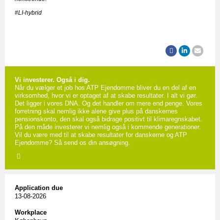
#LI-hybrid
Vi investerer. Også i dig.
Når du vælger et job hos ATP Ejendomme bliver du en del af en
virksomhed, hvor vi er optaget af at skabe resultater. I alt vi gør.
Det ligger i vores DNA. Og det handler om mere end penge. Vores
forretning skal nemlig ikke alene give plus på danskernes
pensionskonto, den skal også bidrage positivt til klimaregnskabet.
På den måde investerer vi nemlig også i kommende generationer.
Vil du være med til at skabe resultater for danskerne og ATP
Ejendomme? Så send os din ansøgning.
Application due
13-08-2026
Workplace