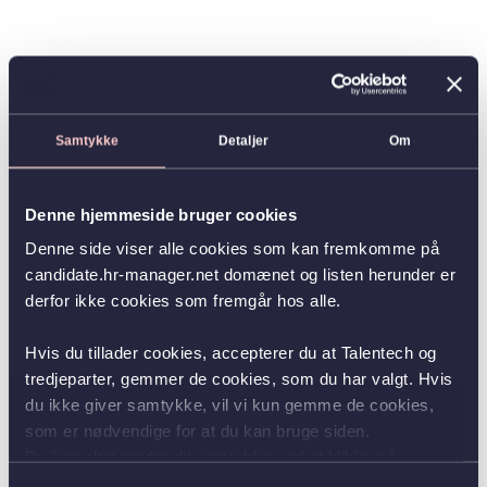
Samtykke
Detaljer
Om
Denne hjemmeside bruger cookies
Denne side viser alle cookies som kan fremkomme på
candidate.hr-manager.net domænet og listen herunder er
derfor ikke cookies som fremgår hos alle.
Hvis du tillader cookies, accepterer du at Talentech og
tredjeparter, gemmer de cookies, som du har valgt. Hvis
du ikke giver samtykke, vil vi kun gemme de cookies,
som er nødvendige for at du kan bruge siden.
Du kan altid ændre dit samtykke ved at klikke på
knappen nederst i venstre hjørne.