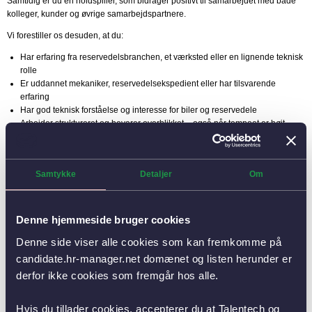
Samtidig er du en holdspiller, som bidrager positivt til samarbejdet med både
kolleger, kunder og øvrige samarbejdspartnere.
Vi forestiller os desuden, at du:
Har erfaring fra reservedelsbranchen, et værksted eller en lignende teknisk
rolle
Er uddannet mekaniker, reservedelsekspedient eller har tilsvarende
erfaring
Har god teknisk forståelse og interesse for biler og reservedele
Arbejder struktureret og bevarer overblikket – også når tempoet er højt
Har gode kommunikationsevner og sætter en ære i at hjælpe kunderne
Er fortrolig med IT-systemer, og kendskab til Business Central er en fordel
Behersker dansk og engelsk i skrift og tale – tysk er en fordel
Samtykke
Detaljer
Om
Vi tilbyder
Denne hjemmeside bruger cookies
Hos CAC bliver du en del af en virksomhed i vækst, hvor høj faglighed går
Denne side viser alle cookies som kan fremkomme på
hånd i hånd med en uformel og hjælpsom kultur. Vi tror på, at de bedste
resultater skabes gennem samarbejde, engagement og trivsel.
candidate.hr-manager.net domænet og listen herunder er
derfor ikke cookies som fremgår hos alle.
Derfor tilbyder vi:
En spændende og afvekslende hverdag med stor kundekontakt
Hvis du tillader cookies, accepterer du at Talentech og
Grundig introduktion og oplæring