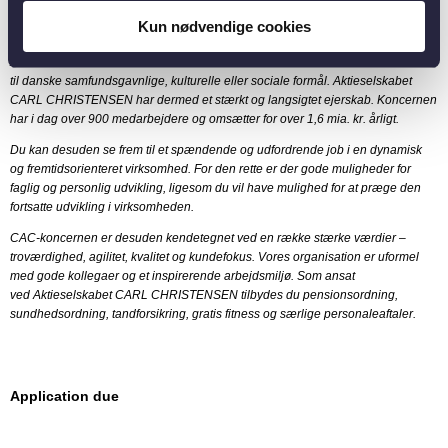
Om CAC
Kun nødvendige cookies
Bliv en del af en dansk virksomhed med stærke værdier
Aktieselskabet CARL CHRISTENSEN er ejet af C.A.C. Fonden, der yder støtte
til danske samfundsgavnlige, kulturelle eller sociale formål. Aktieselskabet
CARL CHRISTENSEN har dermed et stærkt og langsigtet ejerskab. Koncernen
har i dag over 900 medarbejdere og omsætter for over 1,6 mia. kr. årligt.
Du kan desuden se frem til et spændende og udfordrende job i en dynamisk
og fremtidsorienteret virksomhed. For den rette er der gode muligheder for
faglig og personlig udvikling, ligesom du vil have mulighed for at præge den
fortsatte udvikling i virksomheden.
CAC-koncernen er desuden kendetegnet ved en række stærke værdier –
troværdighed, agilitet, kvalitet og kundefokus. Vores organisation er uformel
med gode kollegaer og et inspirerende arbejdsmiljø. Som ansat
ved Aktieselskabet CARL CHRISTENSEN tilbydes du pensionsordning,
sundhedsordning, tandforsikring, gratis fitness og særlige personaleaftaler.
Application due