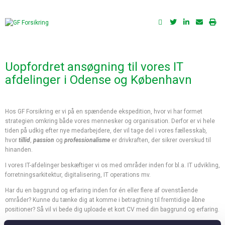
Uopfordret ansøgning til vores IT
afdelinger i Odense og København
Hos GF Forsikring er vi på en spændende ekspedition, hvor vi har formet
strategien omkring både vores mennesker og organisation. Derfor er vi hele
tiden på udkig efter nye medarbejdere, der vil tage del i vores fællesskab,
hvor
tillid
,
passion
og
professionalisme
er drivkraften, der sikrer overskud til
hinanden.
I vores IT-afdelinger beskæftiger vi os med områder inden for bl.a. IT udvikling,
forretningsarkitektur, digitalisering, IT operations mv.
Har du en baggrund og erfaring inden for én eller flere af ovenstående
områder? Kunne du tænke dig at komme i betragtning til fremtidige åbne
positioner? Så vil vi bede dig uploade et kort CV med din baggrund og erfaring.