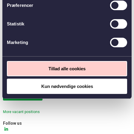
Workplace
Præferencer
Hele Danmark
Homepage
gfforsikring.dk
Statistik
Contact
E-mail
Marketing
E-mail
E-mail
Tillad alle cookies
E-mail
Kun nødvendige cookies
More vacant positions
Follow us