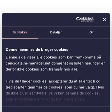
Samtykke
Detaljer
Om
Denne hjemmeside bruger cookies
Denne side viser alle cookies som kan fremkomme på
candidate.hr-manager.net domænet og listen herunder er
derfor ikke cookies som fremgår hos alle.
Hvis du tillader cookies, accepterer du at Talentech og
tredjeparter, gemmer de cookies, som du har valgt. Hvis
du ikke giver samtykke, vil vi kun gemme de cookies,
som er nødvendige for at du kan bruge siden.
Du kan altid ændre dit samtykke ved at klikke på
knappen nederst i venstre hjørne.