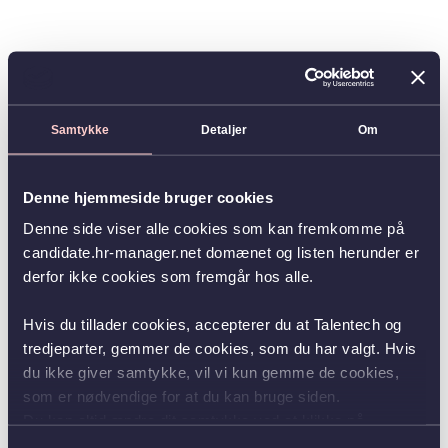
Samtykke
Detaljer
Om
Denne hjemmeside bruger cookies
Denne side viser alle cookies som kan fremkomme på
candidate.hr-manager.net domænet og listen herunder er
derfor ikke cookies som fremgår hos alle.
Hvis du tillader cookies, accepterer du at Talentech og
tredjeparter, gemmer de cookies, som du har valgt. Hvis
du ikke giver samtykke, vil vi kun gemme de cookies,
som er nødvendige for at du kan bruge siden.
Du kan altid ændre dit samtykke ved at klikke på
knappen nederst i venstre hjørne.