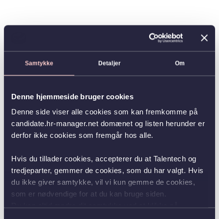
Samtykke
Detaljer
Om
Denne hjemmeside bruger cookies
Denne side viser alle cookies som kan fremkomme på
candidate.hr-manager.net domænet og listen herunder er
derfor ikke cookies som fremgår hos alle.
Hvis du tillader cookies, accepterer du at Talentech og
tredjeparter, gemmer de cookies, som du har valgt. Hvis
du ikke giver samtykke, vil vi kun gemme de cookies,
som er nødvendige for at du kan bruge siden.
Du kan altid ændre dit samtykke ved at klikke på
knappen nederst i venstre hjørne.