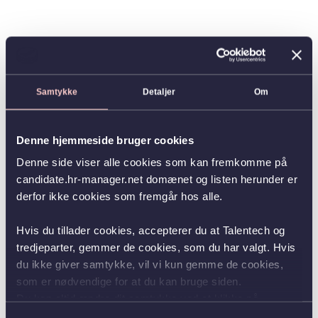
Samtykke
Detaljer
Om
Denne hjemmeside bruger cookies
Denne side viser alle cookies som kan fremkomme på
candidate.hr-manager.net domænet og listen herunder er
derfor ikke cookies som fremgår hos alle.
Hvis du tillader cookies, accepterer du at Talentech og
tredjeparter, gemmer de cookies, som du har valgt. Hvis
du ikke giver samtykke, vil vi kun gemme de cookies,
som er nødvendige for at du kan bruge siden.
Du kan altid ændre dit samtykke ved at klikke på
knappen nederst i venstre hjørne.