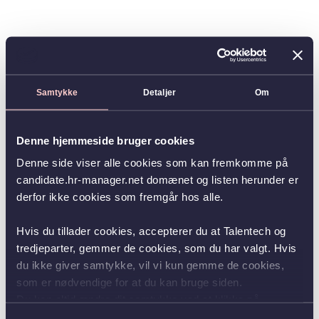
Samtykke
Detaljer
Om
Denne hjemmeside bruger cookies
Denne side viser alle cookies som kan fremkomme på
candidate.hr-manager.net domænet og listen herunder er
derfor ikke cookies som fremgår hos alle.
Hvis du tillader cookies, accepterer du at Talentech og
tredjeparter, gemmer de cookies, som du har valgt. Hvis
du ikke giver samtykke, vil vi kun gemme de cookies,
som er nødvendige for at du kan bruge siden.
Du kan altid ændre dit samtykke ved at klikke på
knappen nederst i venstre hjørne.