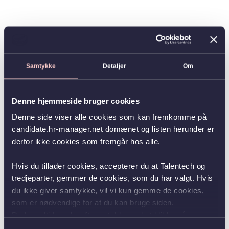
Samtykke
Detaljer
Om
Denne hjemmeside bruger cookies
Denne side viser alle cookies som kan fremkomme på
candidate.hr-manager.net domænet og listen herunder er
derfor ikke cookies som fremgår hos alle.
Hvis du tillader cookies, accepterer du at Talentech og
tredjeparter, gemmer de cookies, som du har valgt. Hvis
du ikke giver samtykke, vil vi kun gemme de cookies,
som er nødvendige for at du kan bruge siden.
Du kan altid ændre dit samtykke ved at klikke på
knappen nederst i venstre hjørne.