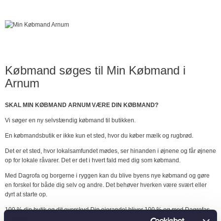
Købmand søges til Min Købmand i
Arnum
SKAL MIN KØBMAND ARNUM VÆRE DIN KØBMAND?
Vi søger en ny selvstændig købmand til butikken.
En købmandsbutik er ikke kun et sted, hvor du køber mælk og rugbrød.
Det er et sted, hvor lokalsamfundet mødes, ser hinanden i øjnene og får øjnene
op for lokale råvarer. Det er det i hvert fald med dig som købmand.
Med Dagrofa og borgerne i ryggen kan du blive byens nye købmand og gøre
en forskel for både dig selv og andre. Det behøver hverken være svært eller
dyrt at starte op.
100 % din butik og dit overskud Din ejerandel bliver 100 % og med Dagrofas
forskellige muligheder for finansiering, kan du udleve din iværksætterdrøm