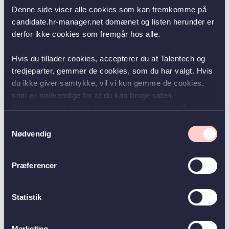
der gør en forskel i hverdagen.
Denne side viser alle cookies som kan fremkomme på
Hos os betyder din personlighed og dit drive mere end dit CV. Vi giver dig
candidate.hr-manager.net domænet og listen herunder er
rammerne og systemerne – du medbringer gejsten og værtskabet.
derfor ikke cookies som fremgår hos alle.
Ræk ud til Loke Holm el Magnus Krygell fra Talent & Udvikling for at høre mere
om mulighederne som selvstændig købmand på hhv.
loke.holm@dagrofa.dk
el
Hvis du tillader cookies, accepterer du at Talentech og
magnus.krygell@dagrofa.dk
tredjeparter, gemmer de cookies, som du har valgt. Hvis
du ikke giver samtykke, vil vi kun gemme de cookies,
som er nødvendige for at du kan bruge siden.
Du kan altid ændre dit samtykke ved at klikke på
knappen nederst i venstre hjørne.
Samtykkevalg
Application due
Nødvendig
01-08-2028
Workplace
Danmark
Præferencer
Homepage
dagrofa.dk
Statistik
Contact
Magnus Le Krygell-Gottschalck
Marketing