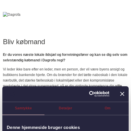
Bliv købmand
Er du vores næste lokale ildsjæl og forretningsfører og kan se dig selv som
selvstændig købmand i Dagrofa regi?
Vi leder ikke bare efter en leder, men en person, der vil være byens ansigt og
butikkens bankende hjerte. Om du brænder for det tætte naboskab i den lokale
nærbutik, det stærke fællesskab i lokalmiljøet eller den kompromisløse
madglæde i det store supermarked, så er din vigtigste kompetence din
vilje
.
Vi søger dig, der er:
En født netværker:
Du er et "førsteklasses sludrechatol", der forstår, at
Samtykke
Detaljer
Om
gode relationer skaber loyale kunder.
Købmand med stort K:
Du har salg på hjernen, øje for detaljen og viljen til
at drive en sund forretning.
Lokalt forankret:
Du har blik for fællesskabets behov og tør tage initiativ,
Denne hjemmeside bruger cookies