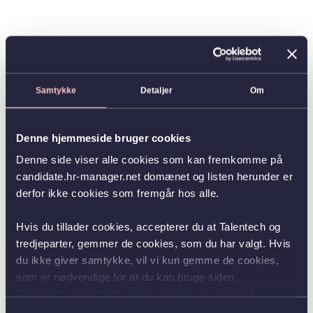
Samtykke
Detaljer
Om
Denne hjemmeside bruger cookies
Denne side viser alle cookies som kan fremkomme på
candidate.hr-manager.net domænet og listen herunder er
derfor ikke cookies som fremgår hos alle.
Hvis du tillader cookies, accepterer du at Talentech og
tredjeparter, gemmer de cookies, som du har valgt. Hvis
du ikke giver samtykke, vil vi kun gemme de cookies,
som er nødvendige for at du kan bruge siden.
Du kan altid ændre dit samtykke ved at klikke på
knappen nederst i venstre hjørne.