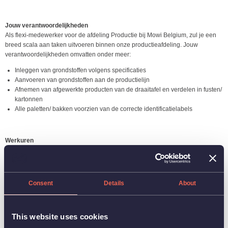
Jouw verantwoordelijkheden
Als flexi-medewerker voor de afdeling Productie bij Mowi Belgium, zul je een
breed scala aan taken uitvoeren binnen onze productieafdeling. Jouw
verantwoordelijkheden omvatten onder meer:
Inleggen van grondstoffen volgens specificaties
Aanvoeren van grondstoffen aan de productielijn
Afnemen van afgewerkte producten van de draaitafel en verdelen in fusten/
kartonnen
Alle paletten/ bakken voorzien van de correcte identificatielabels
Werkuren
Je wordt ingezet op basis van jouw vooraf opgegeven beschikbaarheid,
waardoor je flexibiliteit behoudt in je werkuren. Ons doel is om jouw
vaardigheden optimaal te benutten en tegelijkertijd onze productiecapaciteit te
ondersteunen, afhankelijk van de fluctuerende behoeften en drukte in onze
Consent
Details
About
faciliteit.
This website uses cookies
Jouw profiel