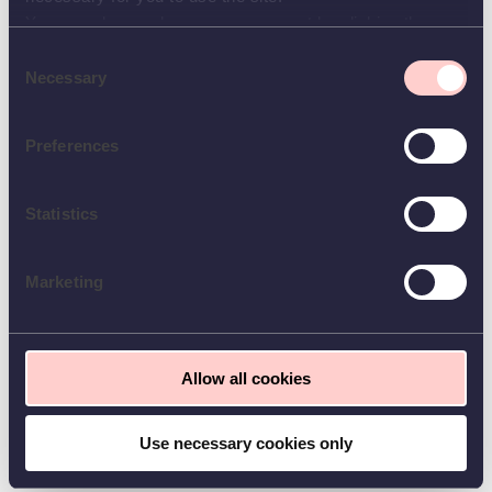
Capacité d'analyse
You can always change your consent by clicking the
Maîtrise des standards et compétences du poste d’opérateur de production
button in the bottom left corner.
Consent
Connaissance approfondie des machines de production (thermoformeuse /
Selection
Necessary
trancheur serait un plus)
Respect des horaires, consignes et procédures de sécurité
Preferences
Contexte
Statistics
Intervention possible dans tous les secteurs de l’entreprise
Travail en 2*8
Marketing
Sur fin d'année : Travail sur 6 jours + 3*8
Allow all cookies
Use necessary cookies only
Mowi est le leader mondial des produits de la mer et le plus grand producteur