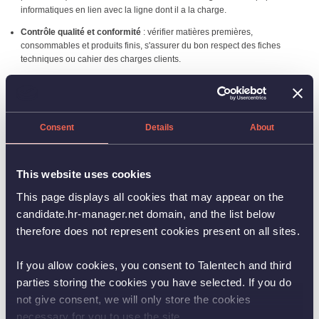
informatiques en lien avec la ligne dont il a la charge.
Contrôle qualité et conformité
: vérifier matières premières,
consommables et produits finis, s'assurer du bon respect des fiches
techniques ou cahier des charges clients.
Hygiène et sécurité
: appliquer et faire appliquer les procédures
d’hygiène, sécurité et protection des personnes.
Communication et relations
: informer l’équipe et la hiérarchie, signaler
Consent
Details
About
anomalies, collaborer de manière active avec les différents services de
l'entreprise. Etre force de proposition et animer au quotidien la performance
sur sa ligne.
This website uses cookies
Accompagnement et formation
: accueillir et former les nouveaux
collaborateurs, participer à leur évaluation. Veiller à garantir la polyvalence
This page displays all cookies that may appear on the
et montée en compétences des opérateurs dont il a la charge.
candidate.hr-manager.net domain, and the list below
therefore does not represent cookies present on all sites.
Profil et compétences
If you allow cookies, you consent to Talentech and third
Première expérience en encadrement d'équipe
parties storing the cookies you have selected. If you do
not give consent, we will only store the cookies
Reconnaissance CCN Chef de Ligne, Titre OTIA
necessary for you to use the site.