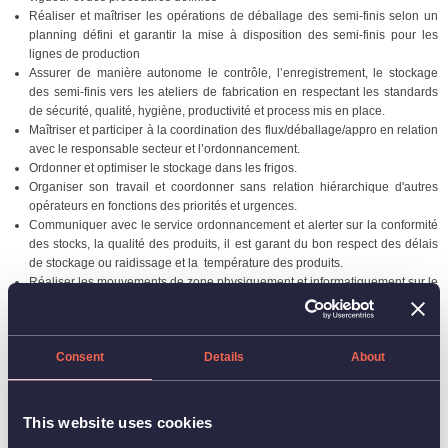
Réaliser et maîtriser les opérations de déballage des semi-finis selon un
planning défini et garantir la mise à disposition des semi-finis pour les
lignes de production
Assurer de manière autonome le contrôle, l’enregistrement, le stockage
des semi-finis vers les ateliers de fabrication en respectant les standards
de sécurité, qualité, hygiène, productivité et process mis en place.
Maîtriser et participer à la coordination des flux/déballage/appro en relation
avec le responsable secteur et l’ordonnancement.
Ordonner et optimiser le stockage dans les frigos.
Organiser son travail et coordonner sans relation hiérarchique d'autres
opérateurs en fonctions des priorités et urgences.
Communiquer avec le service ordonnancement et alerter sur la conformité
des stocks, la qualité des produits, il est garant du bon respect des délais
de stockage ou raidissage et la température des produits.
Réaliser les mouvements de zone physiquement et informatiquement sur le
logiciel interne
S’assure du bon remplissage des documents de production dont il a la
charge
Consent
Details
About
Relations et communication :
Travailler en équipe et transmettre les informations utiles.
This website uses cookies
Savoir réagir aux dysfonctionnements ou anomalies répétitives en alertant