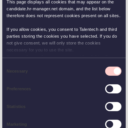
sa hierarchie.
This page displays all cookies that may appear on the
candidate.hr-manager.net domain, and the list below
therefore does not represent cookies present on all sites.
Compétences et qualifications
If you allow cookies, you consent to Talentech and third
parties storing the cookies you have selected. If you do
Reconnaissance CCN opérateur de production, Titre OTIA option flux
not give consent, we will only store the cookies
Savoir lire, écrire et compter
necessary for you to use the site.
Savoir utiliser les logiciels liés à son poste suivant les procédures
You can always change your consent by clicking the
(Traçabilité, suivi des enregistrements documentaires)
button in the bottom left corner.
Consent
Savoir utiliser une scanette
Selection
Necessary
Transmettre une information écrite ou orale claire à ses collègues et
responsables
Preferences
Posséder habilitations nécessaires à la conduite des engins de
manutention liés à son poste (Autorisation de conduite, formation en
interne)
Statistics
CACES R485 Cat 2 à jour serait un plus
Respecter les règles d'hygiène et de sécurité
Marketing