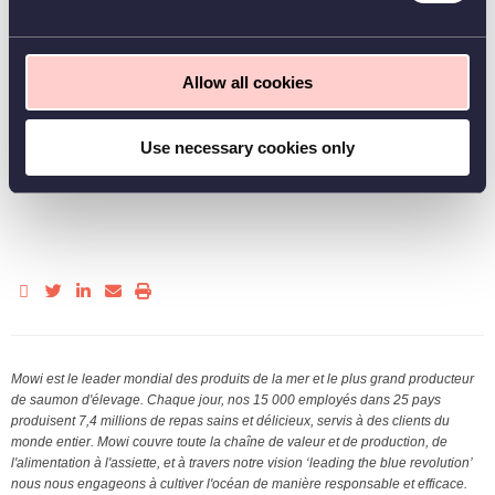
Contexte
Travail en 2×8
Allow all cookies
Sur fin d'année travail sur 6 jours et travail de nuit possible.
Use necessary cookies only
Possibilité d'effectuer d'autres tâches d'opérateur dans un autre secteur
selon les besoins.
Mowi est le leader mondial des produits de la mer et le plus grand producteur
de saumon d'élevage. Chaque jour, nos 15 000 employés dans 25 pays
produisent 7,4 millions de repas sains et délicieux, servis à des clients du
monde entier. Mowi couvre toute la chaîne de valeur et de production, de
l'alimentation à l'assiette, et à travers notre vision ‘leading the blue revolution’
nous nous engageons à cultiver l'océan de manière responsable et efficace.